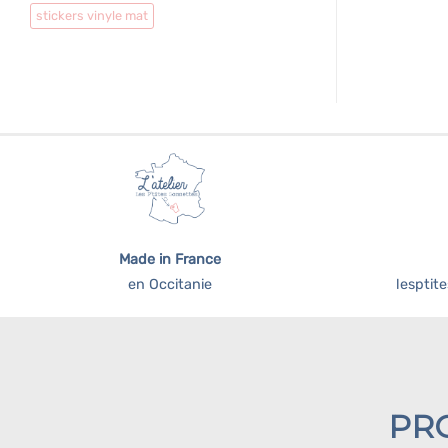
stickers vinyle mat
Made in France
en Occitanie
lespti
PR