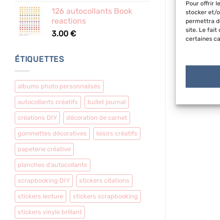
Pour offrir 
126 autocollants Book
stocker et/o
reactions
permettra de
site. Le fai
3.00
€
certaines ca
ÉTIQUETTES
albums photo personnalisés
autocollants créatifs
bullet journal
créations DIY
décoration de carnet
gommettes décoratives
loisirs créatifs
papeterie créative
planches d’autocollants
scrapbooking DIY
stickers citations
stickers lecture
stickers scrapbooking
stickers vinyle brillant