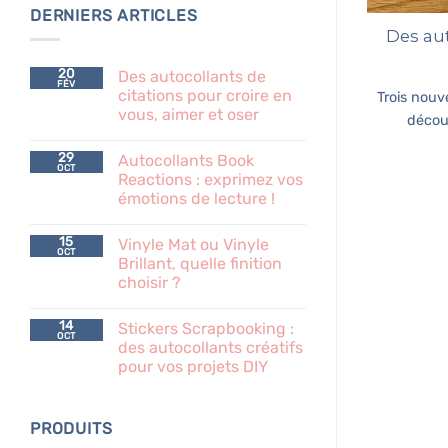
DERNIERS ARTICLES
Des aut
20
Des autocollants de
FÉV
citations pour croire en
Trois nouv
vous, aimer et oser
découv
29
Autocollants Book
OCT
Reactions : exprimez vos
émotions de lecture !
15
Vinyle Mat ou Vinyle
OCT
Brillant, quelle finition
choisir ?
14
Stickers Scrapbooking :
OCT
des autocollants créatifs
pour vos projets DIY
PRODUITS