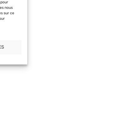
 pour
ies nous
es sur ce
sur
ES