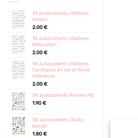
14 autocollants citations
Amour
2.00
€
14 autocollants citations
Motivation
2.00
€
14 autocollants citations
Confiance en soi et force
intérieure
2.00
€
39 autocollants Années 90
1.90
€
35 autocollants Chats
kawaii
1.80
€