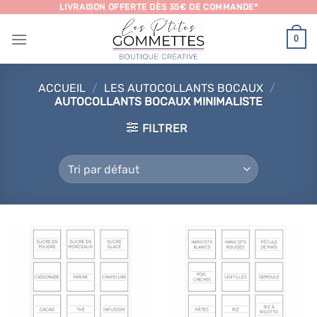
Passer
LIVRAISON OFFERTE DÈS 35€ DE COMMANDE*
au
0
contenu
ACCUEIL
/
LES AUTOCOLLANTS BOCAUX
/
AUTOCOLLANTS BOCAUX MINIMALISTE
FILTRER