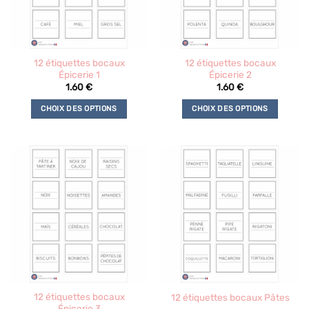
12 étiquettes bocaux
12 étiquettes bocaux
Épicerie 1
Épicerie 2
1.60
€
1.60
€
CHOIX DES OPTIONS
CHOIX DES OPTIONS
Ce
Ce
produit
produit
a
a
plusieurs
plusieurs
variations.
variations.
Les
Les
options
options
peuvent
peuvent
être
être
choisies
choisies
sur
sur
la
la
12 étiquettes bocaux
12 étiquettes bocaux Pâtes
page
page
Épicerie 3