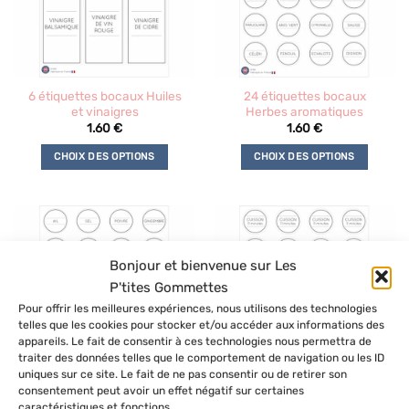
peuvent
peuvent
être
être
choisies
choisies
sur
sur
la
la
6 étiquettes bocaux Huiles
24 étiquettes bocaux
page
page
et vinaigres
Herbes aromatiques
du
du
1.60
€
1.60
€
produit
produit
CHOIX DES OPTIONS
CHOIX DES OPTIONS
Ce
Ce
produit
produit
a
a
plusieurs
plusieurs
variations.
variations.
Bonjour et bienvenue sur Les
Les
Les
P'tites Gommettes
options
options
Pour offrir les meilleures expériences, nous utilisons des technologies
peuvent
peuvent
telles que les cookies pour stocker et/ou accéder aux informations des
être
être
appareils. Le fait de consentir à ces technologies nous permettra de
choisies
choisies
traiter des données telles que le comportement de navigation ou les ID
sur
sur
uniques sur ce site. Le fait de ne pas consentir ou de retirer son
la
la
consentement peut avoir un effet négatif sur certaines
24 étiquettes temps de
24 étiquettes bocaux Épices
caractéristiques et fonctions.
page
page