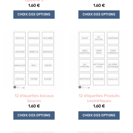
du
du
1.60
€
1.60
€
produit
produit
CHOIX DES OPTIONS
CHOIX DES OPTIONS
Ce
Ce
produit
produit
a
a
plusieurs
plusieurs
variations.
variations.
Les
Les
options
options
peuvent
peuvent
être
être
choisies
choisies
sur
sur
la
la
12 étiquettes bocaux
12 étiquettes Produits
page
page
Sauces
cosmétiques
du
du
1.60
€
1.60
€
produit
produit
CHOIX DES OPTIONS
CHOIX DES OPTIONS
Ce
Ce
produit
produit