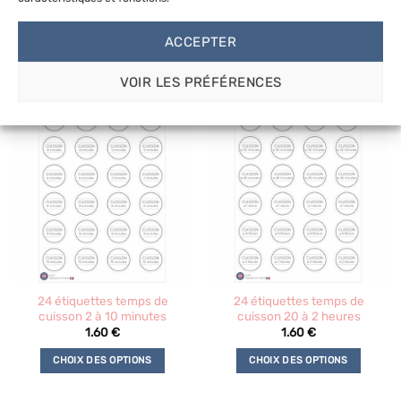
cuisson 11 à 20 minutes
du
du
1.60
€
1.60
€
produit
produit
ACCEPTER
CHOIX DES OPTIONS
CHOIX DES OPTIONS
Ce
Ce
VOIR LES PRÉFÉRENCES
produit
produit
a
a
plusieurs
plusieurs
variations.
variations.
Les
Les
options
options
peuvent
peuvent
être
être
choisies
choisies
sur
sur
la
la
24 étiquettes temps de
24 étiquettes temps de
page
page
cuisson 2 à 10 minutes
cuisson 20 à 2 heures
du
du
1.60
€
1.60
€
produit
produit
CHOIX DES OPTIONS
CHOIX DES OPTIONS
Ce
Ce
produit
produit