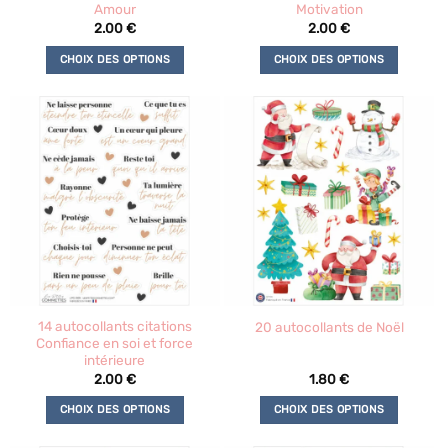
page
page
Amour
Motivation
du
du
2.00
€
2.00
€
produit
produit
CHOIX DES OPTIONS
CHOIX DES OPTIONS
Ce
Ce
produit
produit
a
a
plusieurs
plusieurs
variations.
variations.
Les
Les
options
options
peuvent
peuvent
être
être
choisies
choisies
sur
sur
la
la
14 autocollants citations
20 autocollants de Noël
page
page
Confiance en soi et force
du
du
intérieure
produit
produit
2.00
€
1.80
€
CHOIX DES OPTIONS
CHOIX DES OPTIONS
Ce
Ce