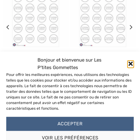
peuvent
peuvent
être
être
choisies
choisies
sur
sur
la
la
page
page
du
du
produit
produit
24 étiquettes temps de
24 étiquettes temps de
cuisson 20 à 2 heures
cuisson 11 à 20 minutes
Bonjour et bienvenue sur Les
1.60
€
1.60
€
P'tites Gommettes
CHOIX DES OPTIONS
CHOIX DES OPTIONS
Pour offrir les meilleures expériences, nous utilisons des technologies
telles que les cookies pour stocker et/ou accéder aux informations des
Ce
Ce
appareils. Le fait de consentir à ces technologies nous permettra de
produit
produit
traiter des données telles que le comportement de navigation ou les ID
a
a
uniques sur ce site. Le fait de ne pas consentir ou de retirer son
plusieurs
plusieurs
consentement peut avoir un effet négatif sur certaines
LES P’TITES
variations.
variations.
caractéristiques et fonctions.
Les
Les
GOMMETTES
options
options
ACCEPTER
peuvent
peuvent
DES GOMMETTES CRÉATIVES,
être
être
VOIR LES PRÉFÉRENCES