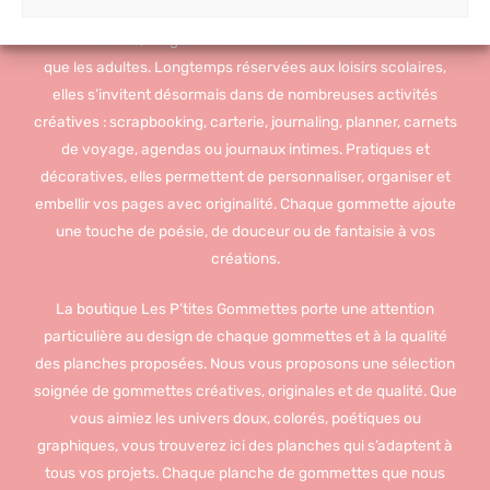
ORIGINALES ET 100 % FRANÇAISES
choisies
choisies
sur
sur
Indémodables, les gommettes séduisent autant les enfants
la
la
que les adultes. Longtemps réservées aux loisirs scolaires,
page
page
elles s’invitent désormais dans de nombreuses activités
du
du
produit
produit
créatives : scrapbooking, carterie, journaling, planner, carnets
de voyage, agendas ou journaux intimes.
Pratiques et
décoratives, elles permettent de personnaliser, organiser et
embellir vos pages avec originalité. Chaque gommette ajoute
une touche de poésie, de douceur ou de fantaisie à vos
créations.
La boutique Les P’tites Gommettes porte une attention
particulière au design de chaque gommettes et à la qualité
des planches proposées. Nous vous proposons une sélection
soignée de gommettes créatives, originales et de qualité. Que
vous aimiez les univers doux, colorés, poétiques ou
graphiques, vous trouverez ici des planches qui s’adaptent à
tous vos projets. Chaque planche de gommettes que nous