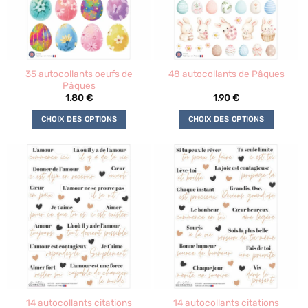
35 autocollants oeufs de
48 autocollants de Pâques
Pâques
1.80
€
1.90
€
CHOIX DES OPTIONS
CHOIX DES OPTIONS
Ce
Ce
produit
produit
a
a
plusieurs
plusieurs
variations.
variations.
Les
Les
options
options
peuvent
peuvent
être
être
choisies
choisies
sur
sur
la
la
14 autocollants citations
14 autocollants citations