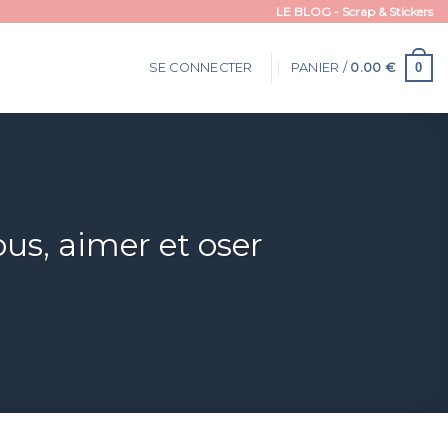
LE BLOG - Scrap & Stickers
0
SE CONNECTER
PANIER /
0.00
€
ous, aimer et oser