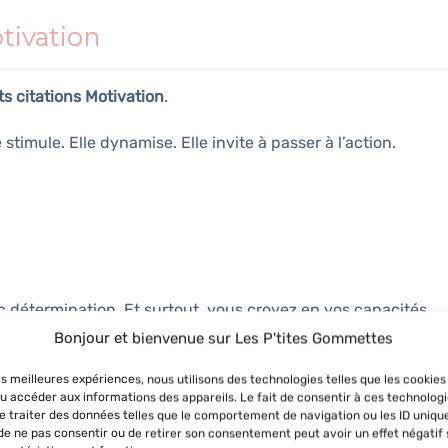
tivation
s citations Motivation
.
stimule. Elle dynamise. Elle invite à passer à l’action.
c détermination. Et surtout, vous croyez en vos capacités.
Bonjour et bienvenue sur Les P'tites Gommettes
imer ?
les meilleures expériences, nous utilisons des technologies telles que les cookies
u accéder aux informations des appareils. Le fait de consentir à ces technolog
 traiter des données telles que le comportement de navigation ou les ID uniqu
vec attention. Les mots comptent. Ils doivent résonner. Ils 
t de ne pas consentir ou de retirer son consentement peut avoir un effet négatif 