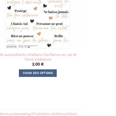
14 autocollants citations Confiance en soi et
force intérieure
2.00
€
CHOIX DES OPTIONS
Ce
produit
a
plusieurs
variations.
Les
llants
,
scrapbooking DIY
,
stickers citations
,
stickers
options