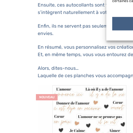
certaines ca
Ensuite, ces autocollants sont faciles à ut
s’intègrent naturellement à votre quotidien
Enfin, ils ne servent pas seulement à décore
envies.
En résumé, vous personnalisez vos créatio
Et, en même temps, vous vous entourez de
Alors, dites-nous…
Laquelle de ces planches vous accompagn
NOUVEAU