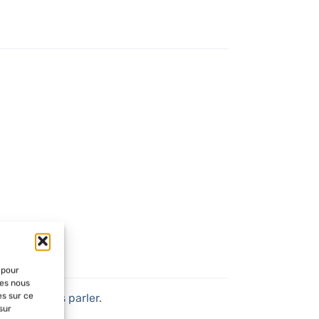
 pour
ies nous
es sur ce
doivent vous parler.
sur