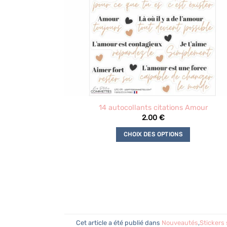
14 autocollants citations Amour
2.00
€
CHOIX DES OPTIONS
Ce
produit
a
plusieurs
variations.
Les
options
Cet article a été publié dans
Nouveautés
,
Stickers