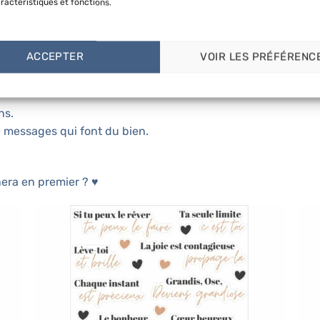
ractéristiques et fonctions.
iliser. Vous les collez où vous voulez. Dans un carnet, dans 
.
ACCEPTER
VOIR LES PRÉFÉRENC
r. Ils rappellent l’essentiel, ils soutiennent, ils encouragen
ns.
 messages qui font du bien.
era en premier ? ♥