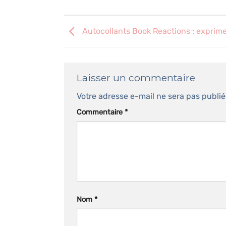
peuvent
être
choisies
Autocollants Book Reactions : exprime
sur
la
page
du
Laisser un commentaire
produit
Votre adresse e-mail ne sera pas publié
Commentaire
*
Nom
*