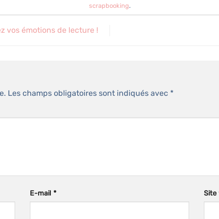
peuvent
scrapbooking
.
être
choisies
z vos émotions de lecture !
sur
la
page
du
produit
e.
Les champs obligatoires sont indiqués avec
*
E-mail
*
Site