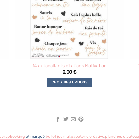
14 autocollants citations Motivation
2.00
€
CHOIX DES OPTIONS
Ce
produit
a
plusieurs
variations.
Les
options
 scrapbooking
et marqué
bullet journal
,
papeterie créative
,
planches d’autoco