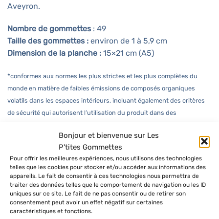
Aveyron.
Nombre de gommettes
: 49
Taille des gommettes :
environ de 1 à 5,9 cm
Dimension de la planche :
15×21 cm (A5)
*conformes aux normes les plus strictes et les plus complètes du
monde en matière de faibles émissions de composés organiques
volatils dans les espaces intérieurs, incluant également des critères
de sécurité qui autorisent l’utilisation du produit dans des
environnements tels que les crèches, les écoles et les hôpitaux.
Bonjour et bienvenue sur Les
P'tites Gommettes
Retrouvez toutes les
gommettes autocollantes de
Pour offrir les meilleures expériences, nous utilisons des technologies
saisons
, les
gommettes géométriques
ou encore les
telles que les cookies pour stocker et/ou accéder aux informations des
appareils. Le fait de consentir à ces technologies nous permettra de
gommettes d’organisation et de planner
sur la boutique
traiter des données telles que le comportement de navigation ou les ID
Les P’tites Gommettes
.
uniques sur ce site. Le fait de ne pas consentir ou de retirer son
consentement peut avoir un effet négatif sur certaines
caractéristiques et fonctions.
Partagez vos créations