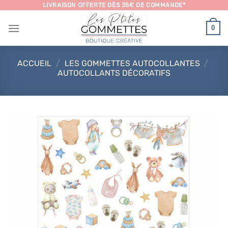
Passer
LIVRAISON OFFERTE DÈS 35€ DE COMMANDE*
au
0
contenu
ACCUEIL
/
LES GOMMETTES AUTOCOLLANTES
/
AUTOCOLLANTS DÉCORATIFS