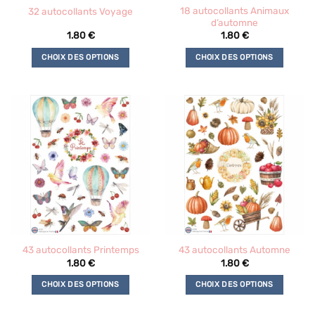
18 autocollants Animaux
32 autocollants Voyage
d’automne
1.80
€
1.80
€
CHOIX DES OPTIONS
CHOIX DES OPTIONS
Ce
Ce
produit
produit
a
a
plusieurs
plusieurs
variations.
variations.
Les
Les
options
options
peuvent
peuvent
être
être
choisies
choisies
sur
sur
la
la
43 autocollants Printemps
43 autocollants Automne
page
page
1.80
€
1.80
€
du
du
produit
produit
CHOIX DES OPTIONS
CHOIX DES OPTIONS
Ce
Ce