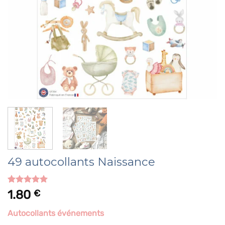
49 autocollants Naissance
Noté
1
5.00
1.80
€
sur 5 basé
sur
notation
Autocollants événements
client