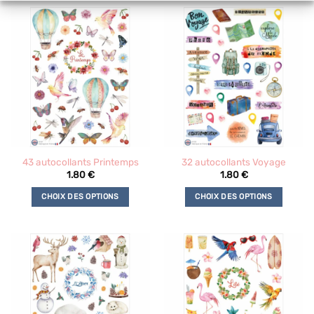
43 autocollants Printemps
32 autocollants Voyage
1.80
€
1.80
€
CHOIX DES OPTIONS
CHOIX DES OPTIONS
Ce
Ce
produit
produit
a
a
plusieurs
plusieurs
variations.
variations.
Les
Les
options
options