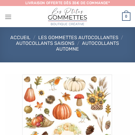
Passer
LIVRAISON OFFERTE DÈS 35€ DE COMMANDE*
au
0
contenu
ACCUEIL
/
LES GOMMETTES AUTOCOLLANTES
/
AUTOCOLLANTS SAISONS
/
AUTOCOLLANTS
AUTOMNE