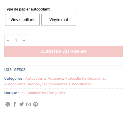
Type de papier autocollant
Vinyle brillant
Vinyle mat
quantité de 43 autocollants Automne
AJOUTER AU PANIER
UGS :
GF308
Catégories :
Autocollants Automne
,
Autocollants Décoratifs
,
Autocollants Saisons
,
Les gommettes autocollantes
Marque :
Les Gommettes Françaises