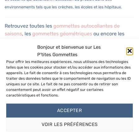
environnements tels que les crèches, les écoles et les hôpitaux.
Retrouvez toutes les
gommettes autocollantes de
saisons
, les
gommettes géométriques
ou encore les
gommettes d’organisation et de planner
sur la boutique
Bonjour et bienvenue sur Les
Les P’tites Gommettes
.
P'tites Gommettes
Pour offrir les meilleures expériences, nous utilisons des technologies
Partagez vos créations
telles que les cookies pour stocker et/ou accéder aux informations des
Partagez vos jolies pages agrémenter de P’tites
appareils. Le fait de consentir à ces technologies nous permettra de
traiter des données telles que le comportement de navigation ou les ID
Gommettes en nous taguant sur
Instagram
. C’est
uniques sur ce site. Le fait de ne pas consentir ou de retirer son
toujours agréable de voir vos belles réalisations
consentement peut avoir un effet négatif sur certaines
caractéristiques et fonctions.
illustrées de nos petits autocollants. Vous pouvez
également partager vos photos en laissant un avis ! ♡
ACCEPTER
VOIR LES PRÉFÉRENCES
VOUS AIMEREZ PEUT-ÊTRE AUSSI…