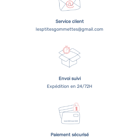
du
du
produit
produit
Service client
lesptitesgommettes@gmail.com
Envoi suivi
Expédition en 24/72H
Paiement sécurisé