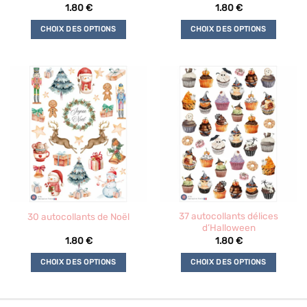
1.80
€
1.80
€
CHOIX DES OPTIONS
CHOIX DES OPTIONS
Ce
Ce
produit
produit
a
a
plusieurs
plusieurs
variations.
variations.
Les
Les
options
options
peuvent
peuvent
être
être
choisies
choisies
sur
sur
la
la
37 autocollants délices
30 autocollants de Noël
page
page
d’Halloween
du
du
1.80
€
1.80
€
produit
produit
CHOIX DES OPTIONS
CHOIX DES OPTIONS
Ce
Ce
produit
produit
a
a