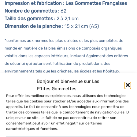
Impression et fabrication : Les Gommettes Françaises
Nombre de gommettes
: 62
Taille des gommettes :
2 à 2,1 cm
Dimension de la planche :
15 x 21 cm (A5)
*conformes aux normes les plus strictes et les plus complètes du
monde en matière de faibles émissions de composés organiques
volatils dans les espaces intérieurs, incluant également des critères
de sécurité qui autorisent l’utilisation du produit dans des
environnements tels que les crèches, les écoles et les hôpitaux.
Bonjour et bienvenue sur Les
P'tites Gommettes
Retrouvez toutes les
gommettes autocollantes de
Pour offrir les meilleures expériences, nous utilisons des technologies
saisons
, les
gommettes géométriques
ou encore les
telles que les cookies pour stocker et/ou accéder aux informations des
gommettes d’organisation et de planner
sur la boutique
appareils. Le fait de consentir à ces technologies nous permettra de
Les P’tites Gommettes
.
traiter des données telles que le comportement de navigation ou les ID
uniques sur ce site. Le fait de ne pas consentir ou de retirer son
consentement peut avoir un effet négatif sur certaines
Partagez vos créations
caractéristiques et fonctions.
Partagez vos jolies pages agrémenter de P’tites