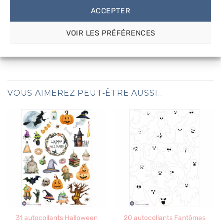
ACCEPTER
Gommettes en nous taguant sur
Instagram
. C’est
toujours agréable de voir vos belles réalisations
VOIR LES PRÉFÉRENCES
illustrées de nos petits autocollants. Vous pouvez
également partager vos photos en laissant un avis ! ♡
VOUS AIMEREZ PEUT-ÊTRE AUSSI…
31 autocollants Halloween
20 autocollants Fantômes