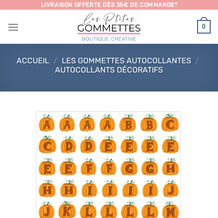
Passer
LIVRAISON OFFERTE DÈS 35€ DE COMMANDE*
au
0
contenu
ACCUEIL
/
LES GOMMETTES AUTOCOLLANTES
/
AUTOCOLLANTS DÉCORATIFS