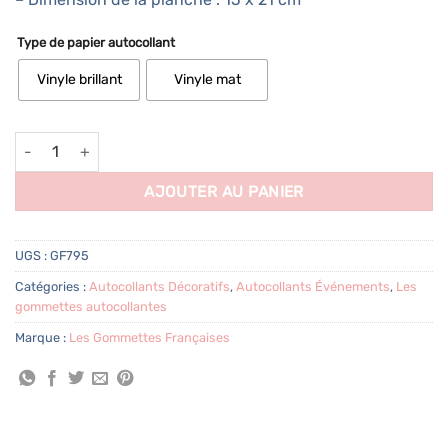
Type de papier autocollant
Vinyle brillant
Vinyle mat
quantité de 62 autocollants Lettres citrouilles Halloween
AJOUTER AU PANIER
UGS :
GF795
Catégories :
Autocollants Décoratifs
,
Autocollants Événements
,
Les
gommettes autocollantes
Marque :
Les Gommettes Françaises