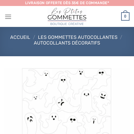
Passer
LIVRAISON OFFERTE DÈS 35€ DE COMMANDE*
au
0
contenu
ACCUEIL
/
LES GOMMETTES AUTOCOLLANTES
/
AUTOCOLLANTS DÉCORATIFS