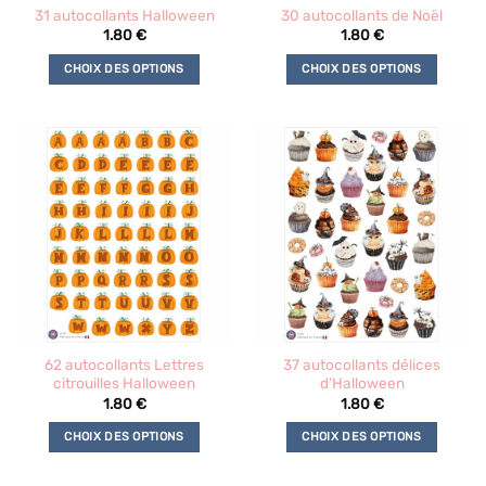
31 autocollants Halloween
30 autocollants de Noël
1.80
€
1.80
€
CHOIX DES OPTIONS
CHOIX DES OPTIONS
Ce
Ce
produit
produit
a
a
plusieurs
plusieurs
variations.
variations.
Les
Les
options
options
peuvent
peuvent
être
être
choisies
choisies
sur
sur
la
la
62 autocollants Lettres
37 autocollants délices
page
page
citrouilles Halloween
d’Halloween
du
du
1.80
€
1.80
€
produit
produit
CHOIX DES OPTIONS
CHOIX DES OPTIONS
Ce
Ce
produit
produit