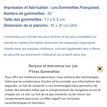
Impression et fabrication : Les Gommettes Françaises
Nombre de gommettes
: 20
Taille des gommettes :
1,7 à 5,3 cm
Dimension de la planche :
15 x 21 cm (A5)
*conformes aux normes les plus strictes et les plus complètes du
monde en matière de faibles émissions de composés organiques
volatils dans les espaces intérieurs, incluant également des critères
de sécurité qui autorisent l’utilisation du produit dans des
environnements tels que les crèches, les écoles et les hôpitaux.
Bonjour et bienvenue sur Les
P'tites Gommettes
Retrouvez toutes les
gommettes autocollantes de
Pour offrir les meilleures expériences, nous utilisons des technologies
saisons
, les
gommettes géométriques
ou encore les
telles que les cookies pour stocker et/ou accéder aux informations des
appareils. Le fait de consentir à ces technologies nous permettra de
gommettes d’organisation et de planner
sur la boutique
traiter des données telles que le comportement de navigation ou les ID
Les P’tites Gommettes
.
uniques sur ce site. Le fait de ne pas consentir ou de retirer son
consentement peut avoir un effet négatif sur certaines
caractéristiques et fonctions.
Partagez vos créations