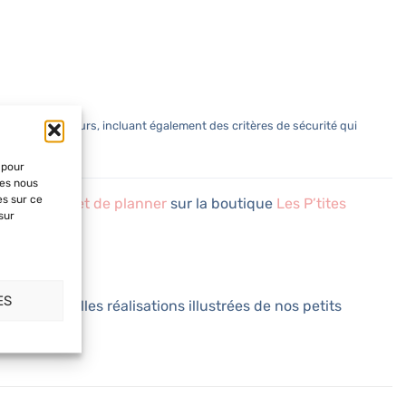
spaces intérieurs, incluant également des critères de sécurité qui
 pour
ies nous
es sur ce
anisation et de planner
sur la boutique
Les P’tites
sur
ES
 voir vos belles réalisations illustrées de nos petits