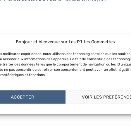
en matière de faibles émissions de composés organiques volatils dans les e
Bonjour et bienvenue sur Les P'tites Gommettes
rèches, les écoles et les hôpitaux.
les meilleures expériences, nous utilisons des technologies telles que les cookies
u accéder aux informations des appareils. Le fait de consentir à ces technolog
 traiter des données telles que le comportement de navigation ou les ID uniqu
, les
gommettes géométriques
ou encore les
gommettes d’org
t de ne pas consentir ou de retirer son consentement peut avoir un effet négatif 
ractéristiques et fonctions.
ACCEPTER
VOIR LES PRÉFÉRENC
es en nous taguant sur
Instagram
. C’est toujours agréable de
en laissant un avis ! ♡