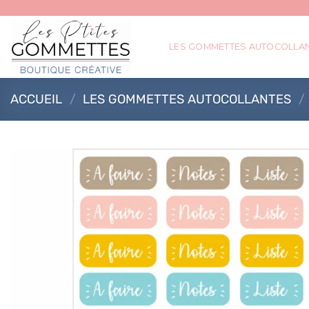
Passer
au
contenu
LES GOMMETTES AUTOCOLLA
ACCUEIL
/
LES GOMMETTES AUTOCOLLANTES
/