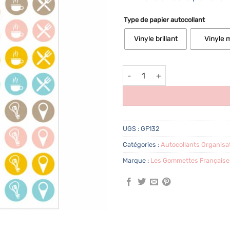
Type de papier autocollant
Vinyle brillant
Vinyle 
quantité de Autocollants agen
UGS :
GF132
Catégories :
Autocollants Organisat
Marque :
Les Gommettes Française