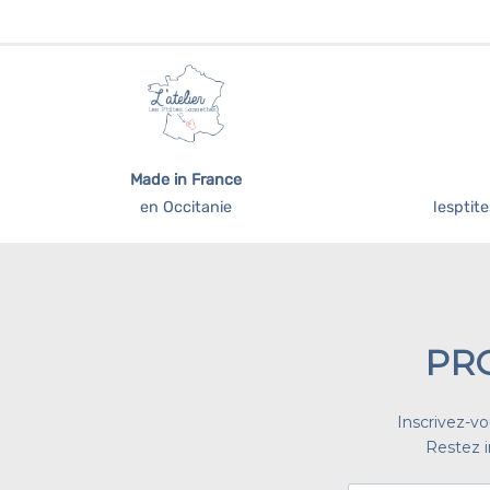
Ce
produit
a
plusieurs
variations.
Les
options
Made in France
peuvent
en Occitanie
lespti
être
choisies
sur
la
page
du
PR
produit
Inscrivez-v
Restez i