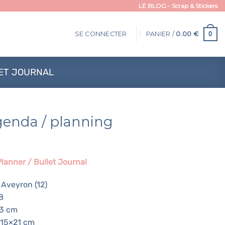
LE BLOG - Scrap & Stickers
0
SE CONNECTER
PANIER /
0.00
€
LET JOURNAL
genda / planning
lanner / Bullet Journal
Aveyron (12)
8
 3 cm
 15×21 cm