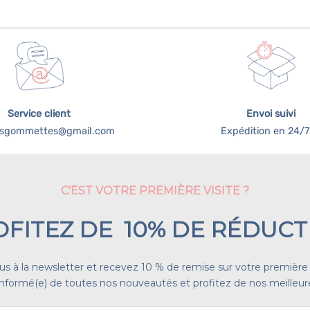
Ce
Ce
produit
produit
a
a
plusieurs
plusieur
variations.
variation
Les
Les
options
options
Service client
Envoi suivi
peuvent
peuvent
tesgommettes@gmail.com
Expédition en 24/
être
être
choisies
choisies
sur
sur
la
la
C'EST VOTRE PREMIÈRE VISITE ?
page
page
du
du
OFITEZ DE 10% DE RÉDUCT
produit
produit
ous à la newsletter et recevez 10 % de remise sur votre premiè
nformé(e) de toutes nos nouveautés et profitez de nos meilleure