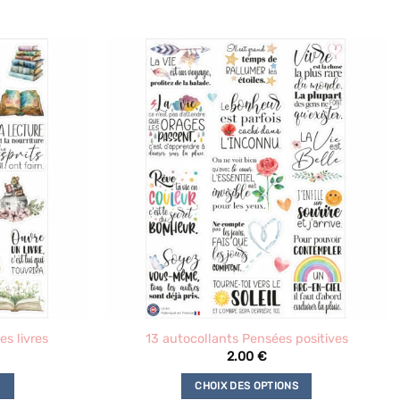
s livres
13 autocollants Pensées positives
2.00
€
S
CHOIX DES OPTIONS