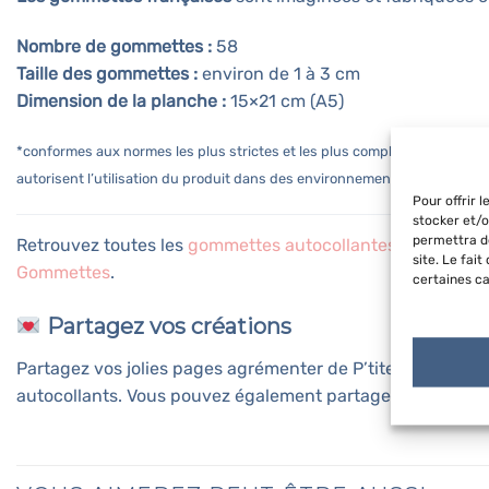
Nombre de gommettes :
58
Taille des gommettes :
environ de 1 à 3 cm
Dimension de la planche :
15×21 cm (A5)
*conformes aux normes les plus strictes et les plus complètes du monde 
autorisent l’utilisation du produit dans des environnements tels que les c
Pour offrir 
stocker et/o
permettra de
Retrouvez toutes les
gommettes autocollantes de saisons
site. Le fai
Gommettes
.
certaines ca
Partagez vos créations
Partagez vos jolies pages agrémenter de P’tites Gommett
autocollants. Vous pouvez également partager vos photos 