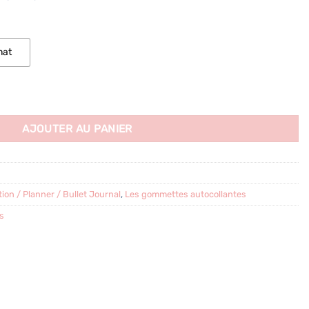
mat
da / planning
AJOUTER AU PANIER
ion / Planner / Bullet Journal
,
Les gommettes autocollantes
s