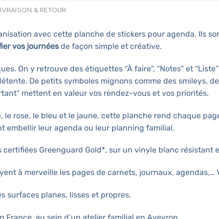
LIVRAISON & RETOUR
nisation avec cette planche de stickers pour agenda. Ils so
fier vos journées
de façon simple et créative.
ues. On y retrouve des étiquettes “À faire”, “Notes” et “List
détente. De petits symboles mignons comme des smileys, de
rtant” mettent en valeur vos rendez-vous et vos priorités.
le rose, le bleu et le jaune, cette planche rend chaque page
t embellir leur agenda ou leur planning familial.
 certifiées Greenguard Gold*, sur un vinyle blanc résistant e
ayent à merveille les pages de carnets, journaux, agendas,… V
s surfaces planes, lisses et propres.
 France, au sein d’un atelier familial en Aveyron.