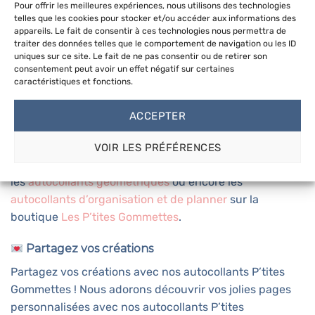
Taille des gommettes :
4,5 x 4,7 cm
Pour offrir les meilleures expériences, nous utilisons des technologies
Dimension de la planche :
15 x 21 cm (A5)
telles que les cookies pour stocker et/ou accéder aux informations des
appareils. Le fait de consentir à ces technologies nous permettra de
traiter des données telles que le comportement de navigation ou les ID
*conformes aux normes les plus strictes et les plus complètes du
uniques sur ce site. Le fait de ne pas consentir ou de retirer son
monde en matière de faibles émissions de composés organiques
consentement peut avoir un effet négatif sur certaines
caractéristiques et fonctions.
volatils dans les espaces intérieurs, incluant également des critères
de sécurité qui autorisent l’utilisation du produit dans des
ACCEPTER
environnements tels que les crèches, les écoles et les hôpitaux.
VOIR LES PRÉFÉRENCES
Retrouvez toutes les
autocollants Citations
,
les
autocollants géométriques
ou encore les
autocollants d’organisation et de planner
sur la
boutique
Les P’tites Gommettes
.
Partagez vos créations
Partagez vos créations avec nos autocollants P’tites
Gommettes ! Nous adorons découvrir vos jolies pages
personnalisées avec nos autocollants P’tites