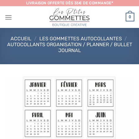
Passer
LIVRAISON OFFERTE DÈS 35€ DE COMMANDE*
au
0
contenu
ACCUEIL
/
LES GOMMETTES AUTOCOLLANTES
/
AUTOCOLLANTS ORGANISATION / PLANNER / BULLET
JOURNAL