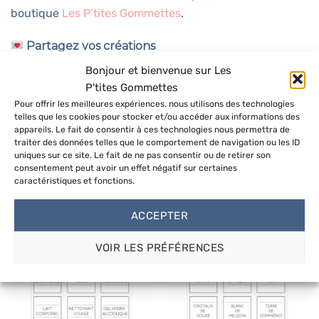
boutique
Les P’tites Gommettes
.
Partagez vos créations
Partagez vos jolies pages agrémenter de P’tites
Bonjour et bienvenue sur Les
Gommettes en nous taguant sur
Instagram
. C’est
P'tites Gommettes
toujours agréable de voir vos belles réalisations
Pour offrir les meilleures expériences, nous utilisons des technologies
telles que les cookies pour stocker et/ou accéder aux informations des
illustrées de nos petits autocollants. Vous pouvez
appareils. Le fait de consentir à ces technologies nous permettra de
également partager vos photos en laissant un avis ! ♡
traiter des données telles que le comportement de navigation ou les ID
uniques sur ce site. Le fait de ne pas consentir ou de retirer son
consentement peut avoir un effet négatif sur certaines
caractéristiques et fonctions.
VOUS AIMEREZ PEUT-ÊTRE AUSSI…
ACCEPTER
VOIR LES PRÉFÉRENCES