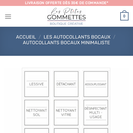
Passer
LIVRAISON OFFERTE DÈS 35€ DE COMMANDE*
au
0
contenu
ACCUEIL
/
LES AUTOCOLLANTS BOCAUX
/
AUTOCOLLANTS BOCAUX MINIMALISTE