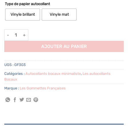
Type de papier autocollant
Vinyle brillant
Vinyle mat
quantité de 12 étiquettes Produits d'entretien 2
AJOUTER AU PANIER
UGS :
GF303
Catégories :
Autocollants bocaux minimaliste
,
Les autocollants
Bocaux
Marque :
Les Gommettes Françaises