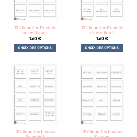
12 étiquettes Produits
12 étiquettes Produits
cosmétiques
d’entretien 1
1.60
€
1.60
€
CHOIX DES OPTIONS
CHOIX DES OPTIONS
Ce
Ce
produit
produit
a
a
plusieurs
plusieurs
variations.
variations.
Les
Les
options
options
peuvent
peuvent
être
être
choisies
choisies
sur
sur
la
la
12 étiquettes bocaux
12 étiquettes bocaux
page
page
Épicerie 3
Sauces