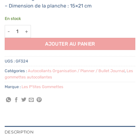
– Dimension de la planche : 15×21 cm
En stock
quantité de 72 gommettes Mois de l'année couleur aquarelle
AJOUTER AU PANIER
UGS :
GF324
Catégories :
Autocollants Organisation / Planner / Bullet Journal
,
Les
gommettes autocollantes
Marque :
Les P'tites Gommettes
DESCRIPTION