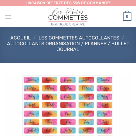
Passer
LIVRAISON OFFERTE DÈS 35€ DE COMMANDE*
au
0
contenu
ACCUEIL
/
LES GOMMETTES AUTOCOLLANTES
/
AUTOCOLLANTS ORGANISATION / PLANNER / BULLET
JOURNAL