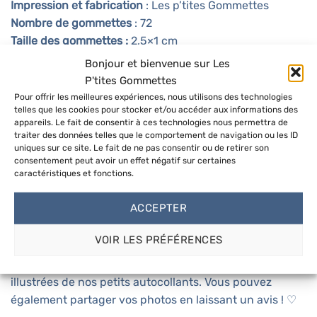
Impression et fabrication
: Les p’tites Gommettes
Nombre de gommettes
: 72
Taille des gommettes :
2,5×1 cm
Dimension de la planche :
15×21 cm (A5)
Bonjour et bienvenue sur Les
P'tites Gommettes
*conformes aux normes les plus strictes et les plus complètes du
Pour offrir les meilleures expériences, nous utilisons des technologies
monde en matière de faibles émissions de composés organiques
telles que les cookies pour stocker et/ou accéder aux informations des
appareils. Le fait de consentir à ces technologies nous permettra de
volatils dans les espaces intérieurs, incluant également des critères
traiter des données telles que le comportement de navigation ou les ID
de sécurité qui autorisent l’utilisation du produit dans des
uniques sur ce site. Le fait de ne pas consentir ou de retirer son
consentement peut avoir un effet négatif sur certaines
environnements tels que les crèches, les écoles et les hôpitaux.
caractéristiques et fonctions.
Partagez vos créations
ACCEPTER
Partagez vos jolies pages agrémenter de P’tites
VOIR LES PRÉFÉRENCES
Gommettes en nous taguant sur
Instagram
. C’est
toujours agréable de voir vos belles réalisations
illustrées de nos petits autocollants. Vous pouvez
également partager vos photos en laissant un avis ! ♡